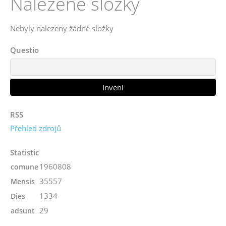
Nalezené složky
Nebyly nalezeny žádné složky
Questio
RSS
Přehled zdrojů
Statistic
1960808
comune
35557
Mensis
1334
Dies
29
adsunt