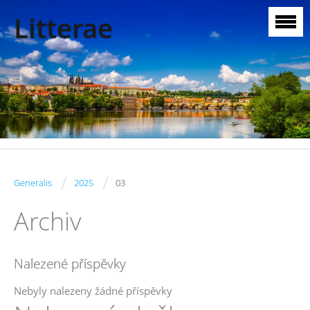
Litterae
/
/
Generalis
2025
03
Archiv
Nalezené příspěvky
Nebyly nalezeny žádné příspěvky