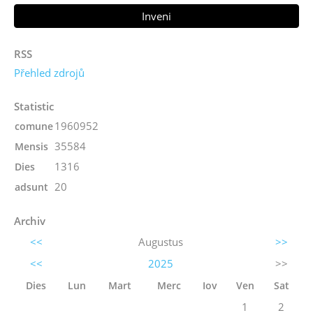
RSS
Přehled zdrojů
Statistic
1960952
comune
35584
Mensis
1316
Dies
20
adsunt
Archiv
<<
Augustus
>>
<<
2025
>>
Dies
Lun
Mart
Merc
Iov
Ven
Sat
1
2