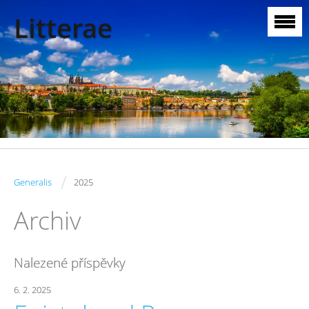
Litterae
/
Generalis
2025
Archiv
Nalezené příspěvky
6. 2. 2025