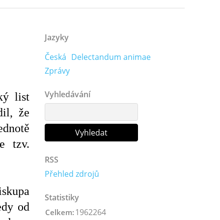
Jazyky
Česká
Delectandum animae
Zprávy
Vyhledávání
ý list
il, že
ednotě
e tzv.
RSS
Přehled zdrojů
iskupa
Statistiky
edy od
1962264
Celkem: