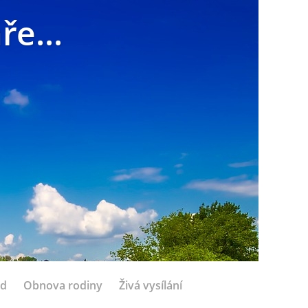
e...
ed
Obnova rodiny
Živá vysílání