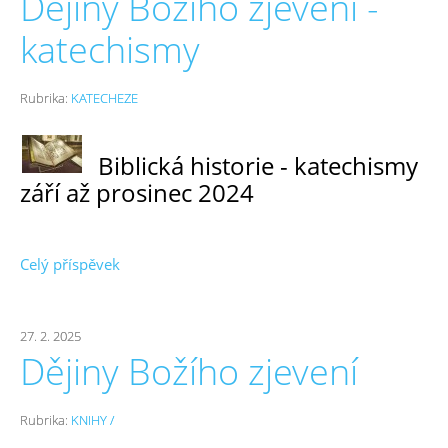
Dějiny Božího zjevení -
katechismy
Rubrika:
KATECHEZE
Biblická historie - katechismy
září až prosinec 2024
Celý příspěvek
27. 2. 2025
Dějiny Božího zjevení
Rubrika:
KNIHY /