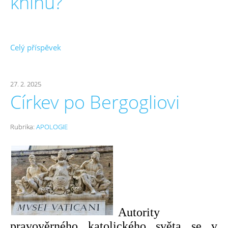
knihu?
Celý příspěvek
27. 2. 2025
Církev po Bergogliovi
Rubrika:
APOLOGIE
Autority
pravověrného katolického světa se v