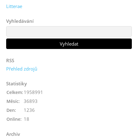
Litterae
Vyhledávání
RSS
Přehled zdrojů
Statistiky
1958991
Celkem:
36893
Měsíc:
1236
Den:
18
Online:
Archiv