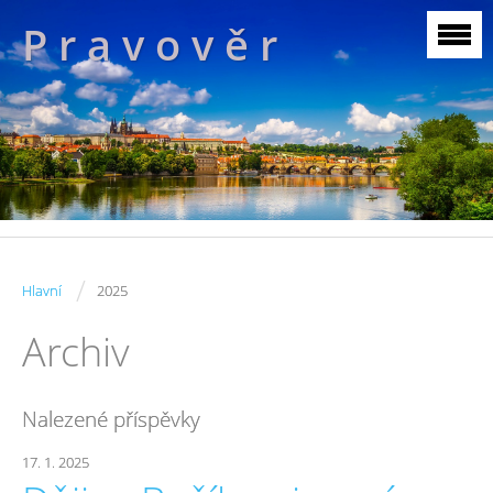
P r a v o v ě r
/
Hlavní
2025
Archiv
Nalezené příspěvky
17. 1. 2025