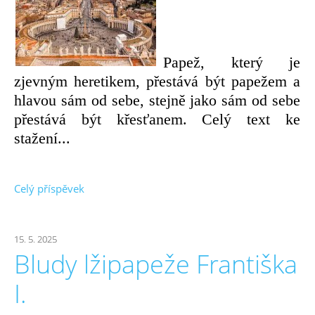
Papež, který je
zjevným heretikem, přestává být papežem a
hlavou sám od sebe, stejně jako sám od sebe
přestává být křesťanem. Celý text ke
stažení...
Celý příspěvek
15. 5. 2025
Bludy lžipapeže Františka
I.