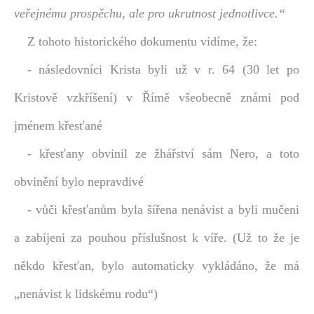
veřejnému prospěchu, ale pro ukrutnost jednotlivce.“
Z tohoto historického dokumentu vidíme, že:
- následovníci Krista byli už v r. 64 (30 let po
Kristově vzkříšení) v Římě všeobecně známi pod
jménem křesťané
- křesťany obvinil ze žhářství sám Nero, a toto
obvinění bylo nepravdivé
- vůči křesťanům byla šířena nenávist a byli mučeni
a zabíjeni za pouhou příslušnost k víře. (Už to že je
někdo křesťan, bylo automaticky vykládáno, že má
„nenávist k lidskému rodu“)