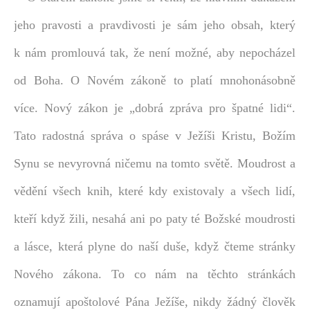
jeho pravosti a pravdivosti je sám jeho obsah, který
k nám promlouvá tak, že není možné, aby nepocházel
od Boha. O Novém zákoně to platí mnohonásobně
více. Nový zákon je „dobrá zpráva pro špatné lidi“.
Tato radostná správa o spáse v Ježíši Kristu, Božím
Synu se nevyrovná ničemu na tomto světě. Moudrost a
vědění všech knih, které kdy existovaly a všech lidí,
kteří když žili, nesahá ani po paty té Božské moudrosti
a lásce, která plyne do naší duše, když čteme stránky
Nového zákona. To co nám na těchto stránkách
oznamují apoštolové Pána Ježíše, nikdy žádný člověk