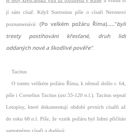
je tedy křesťanská víra už rozšířena v Římě
a všímá si
jí sám císař. Když Suetonius píše o císaři Neronovi
(Po velkém požáru Říma).....“
byli
poznamenává:
tresty postihováni křesťané, druh lidí
oddaných nové a škodlivé pověře“
.
Tacitus
O tomto velikém požáru Říma, k němuž došlo r. 64,
píše i
Cornelius Tacitus
(
asi 55-120 n.l.
). Tacitus sepsal
Letopisy, které dokumentují období prvních císařů až
do roku 68 n.l. Píše, že vznik požáru byl lidmi přičítán
samotnému císaři a dodává: