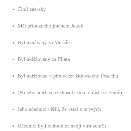
Činil zázraky
Měl příbuzného jménem Jakub
Byl uznávaný za Mesiáše
Byl ukřižovaný za Piláta
Byl ukřižován v předvečer židovského Pesachu
(Po jeho smrti se rozhostila tma a třásla se země)
Jeho učedníci věřili, že vstal z mrtvých
Učedníci byli ochotni za svoji víru zemřít