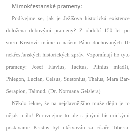
Mimokřesťanské prameny:
Podívejme se, jak
je Ježíšova historická existence
doložena dobovými prameny?
Z období 150 let po
smrti Kristově máme o našem Pánu dochovaných 10
nekřesťanských historických zpráv.
Vzpomínají ho tyto
prameny: Josef
Flavius, Tacitus, Plinius mladší,
Phlegon, Lucian, Celsus, Suetonius, Thalus, Mara Bar-
Serapion, Talmud. (Dr. Normana Geislera)
Někdo řekne, že na nejslavnějšího muže dějin je to
nějak málo! Porovnejme to ale s jinými historickými
postavami: Kristus byl ukřivován za císaře Tiberia.