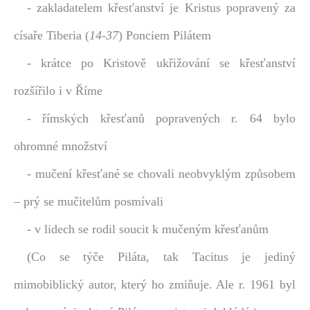
- zakladatelem křesťanství je Kristus popravený za
císaře Tiberia (
14-37
) Ponciem Pilátem
- krátce po Kristově ukřižování se křesťanství
rozšířilo i v Říme
- římských křesťanů popravených r. 64 bylo
ohromné množství
- mučení křesťané se chovali neobvyklým způsobem
– prý se mučitelům posmívali
- v lidech se rodil soucit k mučeným křesťanům
(Co se týče Piláta, tak Tacitus je jediný
mimobiblický autor, který ho zmiňuje. Ale r. 1961 byl