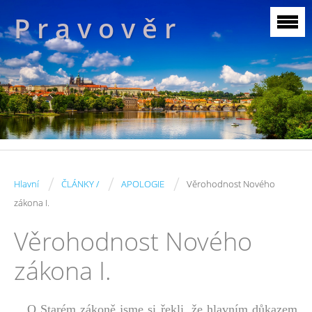
P r a v o v ě r
/
/
/
Hlavní
ČLÁNKY /
APOLOGIE
Věrohodnost Nového
zákona I.
Věrohodnost Nového
zákona I.
O Starém zákoně jsme si řekli, že hlavním důkazem