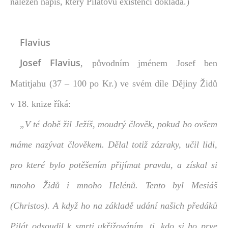
nalezen nápis, který Pilátovu existenci dokládá.)
Flavius
Josef Flavius
, původním jménem Josef ben
Matitjahu (37 – 100 po Kr.) ve svém díle Dějiny Židů
v 18. knize říká:
„V té době žil Ježíš, moudrý člověk, pokud ho ovšem
máme nazývat člověkem. Dělal totiž zázraky, učil lidi,
pro které bylo potěšením přijímat pravdu, a získal si
mnoho Židů i mnoho Helénů. Tento byl Mesiáš
(Christos). A když ho na základě udání našich předáků
Pilát odsoudil k smrti ukřižováním, ti, kdo si ho prve