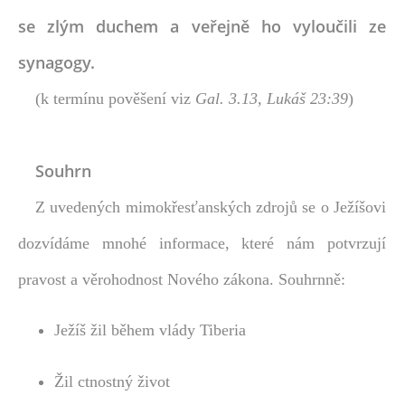
se zlým duchem a veřejně ho vyloučili ze
synagogy.
(k termínu pověšení viz
Gal. 3.13, Lukáš 23:39
)
Souhrn
Z uvedených mimokřesťanských zdrojů se o Ježíšovi
dozvídáme mnohé informace, které nám potvrzují
pravost a věrohodnost Nového zákona. Souhrnně:
Ježíš žil během vlády Tiberia
Žil ctnostný život