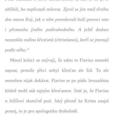
oblíbili, ho nepřestali milovat. Zjevil se jim totiž třetího
dne znovu živý, jak o něm prorokovali boží proroci toto
i přemnoho jiného podivuhodného. A ještě dodnes
nezanikla rodina křesťanů (christianoi), kteří se jmenují
podle něho.“
Mnozí kritici se ozývají, že takto to Flavius nemohl
napsat, protože přeci nebyl křesťan ale žid. To ale
nemohou nijak dokázat. Flavius se po pádu Jeruzaléma
klidně mohl stát tajným křesťanem. Jisté je, že Flavius
o Ježíšovi skutečně psal. Jaký přesně ke Kristu zaujal
postoj, to je pro apologetiku druhořadé.