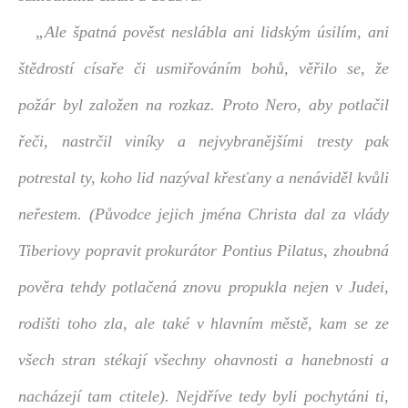
„Ale špatná pověst neslábla ani lidským úsilím, ani
štědrostí císaře či usmiřováním bohů, věřilo se, že
požár byl založen na rozkaz. Proto Nero, aby potlačil
řeči, nastrčil viníky a nejvybranějšími tresty pak
potrestal ty, koho lid nazýval křesťany a nenáviděl kvůli
neřestem. (Původce jejich jména Christa dal za vlády
Tiberiovy popravit prokurátor Pontius Pilatus, zhoubná
pověra tehdy potlačená znovu propukla nejen v Judei,
rodišti toho zla, ale také v hlavním městě, kam se ze
všech stran stékají všechny ohavnosti a hanebnosti a
nacházejí tam ctitele). Nejdříve tedy byli pochytáni ti,