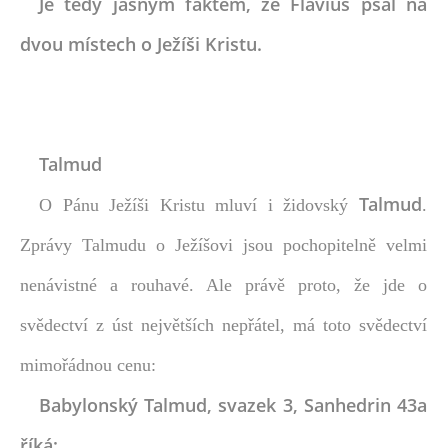
Je tedy jasným faktem, že Flavius psal na
dvou místech o Ježíši Kristu.
Talmud
Talmud
O Pánu Ježíši Kristu mluví i židovský
.
Zprávy Talmudu o Ježíšovi jsou pochopitelně velmi
nenávistné a rouhavé. Ale právě proto, že jde o
svědectví z úst největších nepřátel, má toto svědectví
mimořádnou cenu:
Babylonský Talmud, svazek 3, Sanhedrin 43a
říká: