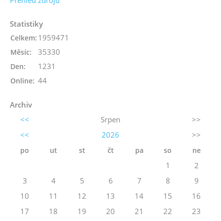
Přehled zdrojů
Statistiky
1959471
Celkem:
35330
Měsíc:
1231
Den:
44
Online:
Archiv
<<
Srpen
>>
<<
2026
>>
po
ut
st
čt
pa
so
ne
1
2
3
4
5
6
7
8
9
10
11
12
13
14
15
16
17
18
19
20
21
22
23