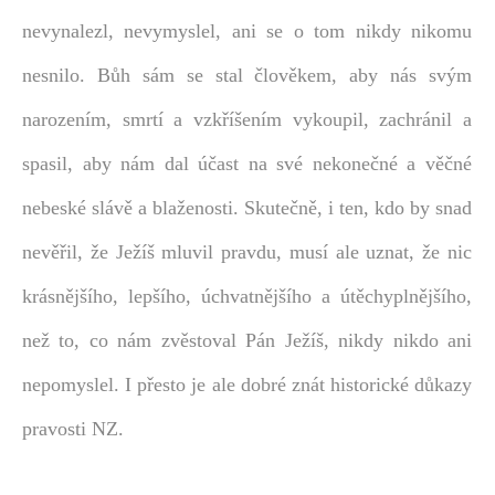
nevynalezl, nevymyslel, ani se o tom nikdy nikomu
nesnilo. Bůh sám se stal člověkem, aby nás svým
narozením, smrtí a vzkříšením vykoupil, zachránil a
spasil, aby nám dal účast na své nekonečné a věčné
nebeské slávě a blaženosti. Skutečně, i ten, kdo by snad
nevěřil, že Ježíš mluvil pravdu, musí ale uznat, že nic
krásnějšího, lepšího, úchvatnějšího a útěchyplnějšího,
než to, co nám zvěstoval Pán Ježíš, nikdy nikdo ani
nepomyslel. I přesto je ale dobré znát historické důkazy
pravosti NZ.