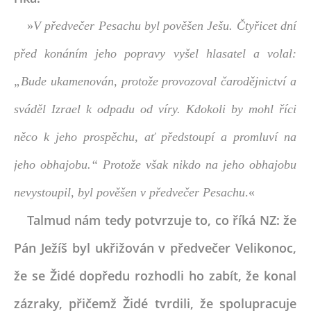
»
V předvečer Pesachu byl pověšen Ješu. Čtyřicet dní
před konáním jeho popravy vyšel hlasatel a volal:
„Bude ukamenován, protože provozoval čarodějnictví a
sváděl Izrael k odpadu od víry. Kdokoli by mohl říci
něco k jeho prospěchu, ať předstoupí a promluví na
jeho obhajobu.“ Protože však nikdo na jeho obhajobu
nevystoupil, byl pověšen v předvečer Pesachu
.«
Talmud nám tedy potvrzuje to, co říká NZ: že
Pán Ježíš byl ukřižován v předvečer Velikonoc,
že se Židé dopředu rozhodli ho zabít, že konal
zázraky, přičemž Židé tvrdili, že spolupracuje