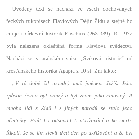
Uvedený text se nachází ve všech dochovaných
řeckých rukopisech Flaviových Dějin Židů a stejně ho
cituje i církevní historik Eusebius (263-339). R. 1972
byla nalezena okleštěná forma Flaviova svědectví.
Nachází se v arabském spisu „Světová historie“ od
křesťanského historika Agapia z 10 st. Zní takto:
„V té době žil moudrý muž jménem Ježíš. Jeho
způsob života byl dobrý a byl znám jako ctnostný. A
mnoho lidí z Židů i z jiných národů se stalo jeho
učedníky. Pilát ho odsoudil k ukřižování a ke smrti.
Říkali, že se jim zjevil třetí den po ukřižování a že byl