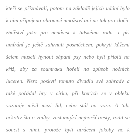
kteří se přiznávali, potom na základě jejich udání bylo
k nim připojeno ohromné množství ani ne tak pro zločin
žhářství jako pro nenávist k lidskému rodu. I při
umírání je ještě zahrnuli posměchem, pokryti kůžemi
šelem museli hynout sápáni psy nebo byli přibiti na
kříž, aby za soumraku hořeli na způsob nočních
luceren. Nero poskytl tomuto divadlu své zahrady a
také pořádal hry v cirku, při kterých se v obleku
vozataje mísil mezi lid, nebo stál na voze. A tak,
ačkoliv šlo o viníky, zasluhující nejhorší tresty, rodil se
soucit s nimi, protože byli utráceni jakoby ne k