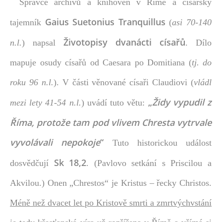
Správce archivů a knihoven v Římě a císařský
Gaius Suetonius Tranquillus
tajemník
(
asi 70-140
Životopisy dvanácti císařů
n.l.
) napsal
. Dílo
mapuje osudy císařů od Caesara po Domitiana (
tj. do
roku 96 n.l.
). V části věnované císaři Claudiovi (
vládl
„
Židy vypudil z
mezi lety 41-54 n.l.
) uvádí tuto větu:
Říma, protože tam pod vlivem Chresta vytrvale
vyvolávali nepokoje
“
Tuto historickou událost
Sk 18,2
dosvědčují
. (Pavlovo setkání s Priscilou a
Akvilou.) Onen „Chrestos“ je Kristus – řecky Christos.
Méně než dvacet let po Kristově smrti a zmrtvýchvstání