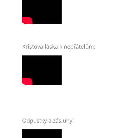
Kristova láska k nepřátelům:
Odpustky a zásluhy