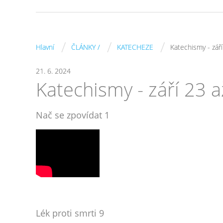
/
/
/
Hlavní
ČLÁNKY /
KATECHEZE
Katechismy - zář
21. 6. 2024
Katechismy - září 23 
Nač se zpovídat 1
Lék proti smrti 9