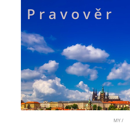
P r a v o v ě r
MY /