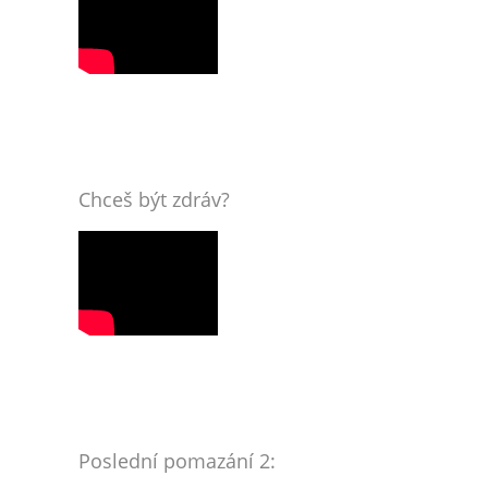
Chceš být zdráv?
Poslední pomazání 2: