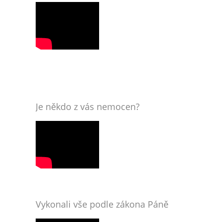
Je někdo z vás nemocen?
Vykonali vše podle zákona Páně