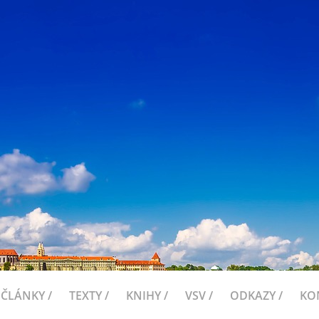
ČLÁNKY /
TEXTY /
KNIHY /
VSV /
ODKAZY /
KO