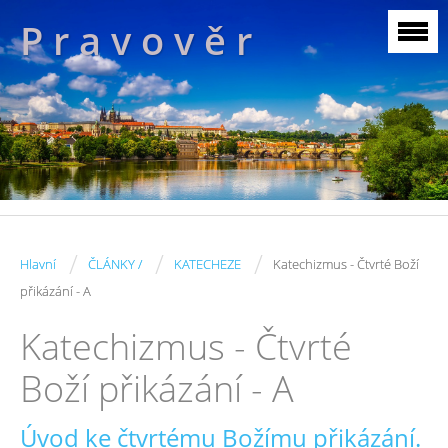
P r a v o v ě r
/
/
/
Hlavní
ČLÁNKY /
KATECHEZE
Katechizmus - Čtvrté Boží
přikázání - A
Katechizmus - Čtvrté
Boží přikázání - A
Úvod ke čtvrtému Božímu přikázání.