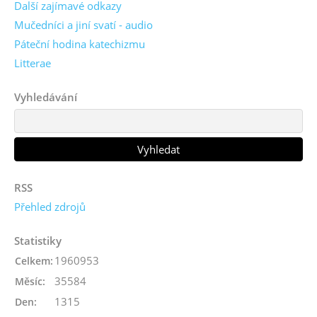
Další zajímavé odkazy
Mučedníci a jiní svatí - audio
Páteční hodina katechizmu
Litterae
Vyhledávání
RSS
Přehled zdrojů
Statistiky
1960953
Celkem:
35584
Měsíc:
1315
Den: