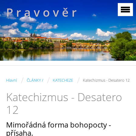
P r a v o v ě r
/
/
/
Hlavní
ČLÁNKY /
KATECHEZE
Katechizmus - Desatero 12
Katechizmus - Desatero
12
Mimořádná forma bohopocty -
přísaha.