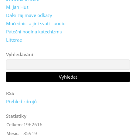
M. Jan Hus
Další zajímavé odkazy
Mučedníci a jiní svatí - audio
Páteční hodina katechizmu
Litterae
Vyhledávání
RSS
Přehled zdrojů
Statistiky
1962616
Celkem:
35919
Měsíc: