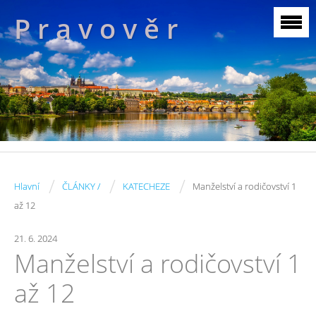
P r a v o v ě r
/
/
/
Hlavní
ČLÁNKY /
KATECHEZE
Manželství a rodičovství 1
až 12
21. 6. 2024
Manželství a rodičovství 1
až 12