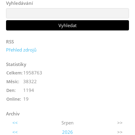
Vyhledávání
RSS
Přehled zdrojů
Statistiky
1958763
Celkem:
38322
Měsíc:
1194
Den:
19
Online:
Archiv
<<
Srpen
>>
<<
2026
>>