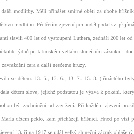
a další modlitby. Měli přinášet smírné oběti za ubohé hříšní
ělovu modlitbu. Při třetím zjevení jim anděl podal sv. přijímá
nti slavili 400 let od vystoupení Luthera, zednáři 200 let od
několik týdnů po fatimském velkém slunečním zázraku - doc
 zavraždění cara a další nesčetné hrůzy.
ila se dětem: 13. 5.; 13. 6.; 13. 7.; 15. 8. (třináctého byl
zdala dětem slova, jejichž podstatou je výzva k pokání, kte
i mohou být zachráněni od zavržení. Při každém zjevení prosi
Maria dětem peklo, kam přicházejí hříšníci.
Hned po vizi p
jevení 13. října 1917 se udál velký sluneční zázrak ohlášený