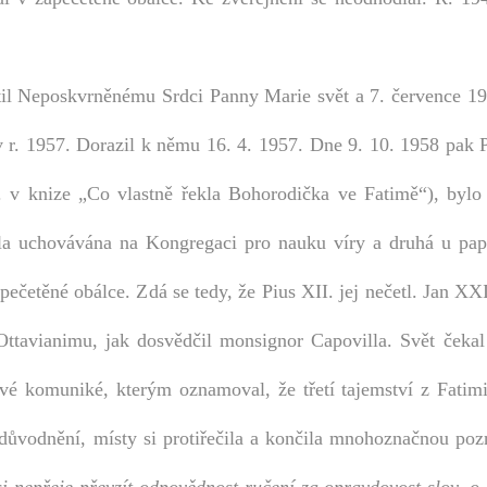
ětil Neposkvrněnému Srdci Panny Marie svět a 7. července 19
 v r. 1957. Dorazil k němu 16. 4. 1957. Dne 9. 10. 1958 pak 
. v knize „Co vlastně řekla Bohorodička ve Fatimě“), bylo a
yla uchovávána na Kongregaci pro nauku víry a druhá u pap
pečetěné obálce. Zdá se tedy, že Pius XII. jej nečetl. Jan XXI
 Ottavianimu, jak dosvědčil monsignor Capovilla. Svět čekal
kové komuniké, kterým oznamoval, že třetí tajemství z Fatim
důvodnění, místy si protiřečila a končila mnohoznačnou po