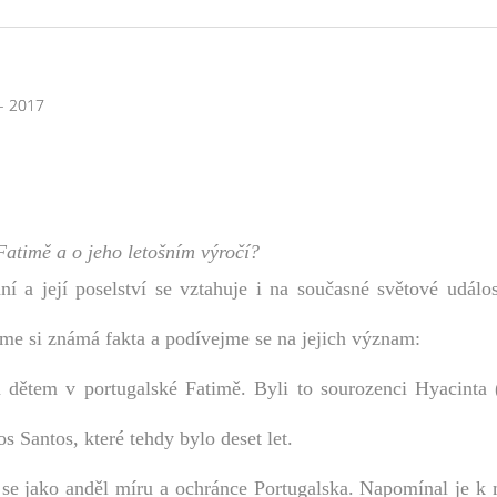
- 2017
Fatimě a o jeho letošním výročí?
 a její poselství se vztahuje i na současné světové událost
rňme si známá fakta a podívejme se na jejich význam:
dětem v portugalské Fatimě. Byli to sourozenci Hyacinta (
os Santos, které tehdy bylo deset let.
il se jako anděl míru a ochránce Portugalska. Napomínal je k