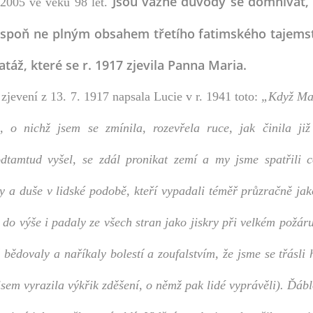
Jsou vážné důvody se domnívat, 
 2005 ve věku 98 let.
aspoň ne plným obsahem třetího fatimského tajemst
atáž, které se r. 1917 zjevila Panna Maria.
zjevení z 13. 7. 1917 napsala Lucie v r. 1941 toto:
„Když Ma
), o nichž jsem se zmínila, rozevřela ruce, jak činila ji
dtamtud vyšel, se zdál pronikat zemí a my jsme spatřili c
y a duše v lidské podobě, kteří vypadali téměř průzračně jak
do výše i padaly ze všech stran jako jiskry při velkém požár
ě bědovaly a naříkaly bolestí a zoufalstvím, že jsme se třásli
sem vyrazila výkřik zděšení, o němž pak lidé vyprávěli). Ďáb