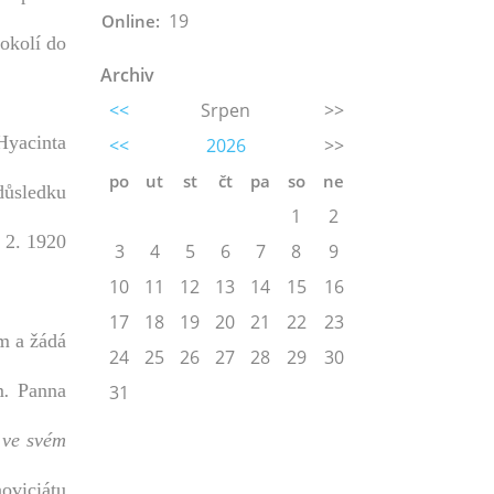
19
Online:
 okolí do
Archiv
<<
Srpen
>>
Hyacinta
<<
2026
>>
po
ut
st
čt
pa
so
ne
důsledku
1
2
 2. 1920
3
4
5
6
7
8
9
10
11
12
13
14
15
16
17
18
19
20
21
22
23
em a žádá
24
25
26
27
28
29
30
m
.
Panna
31
 ve svém
oviciátu