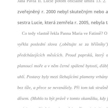
Jana Pavla II. Lucie potom oficiálně umírá 13. 2.
zveřejněný r. 2000 nebyl skutečným nebo 
sestra Lucie, která zemřela r. 2005, nebyla t
Co tedy vlastně řekla Panna Maria ve Fatimě? O 
vyřkla poslední slova (‚obětujte se za hříšníky’
předcházejících měsících. Proud paprsků, který o
planoucí moře a v něm černé spálené bytosti, ďábl
uhlí. Postavy byly mezi šlehajícími plameny vrhány 
bez tíže, a přece se nevznášely. Při tom tak strašn
děsem. (Mohlo to být právě v tomto okamžiku, kdy j