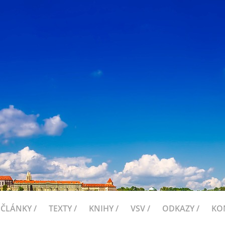
ČLÁNKY /
TEXTY /
KNIHY /
VSV /
ODKAZY /
KO