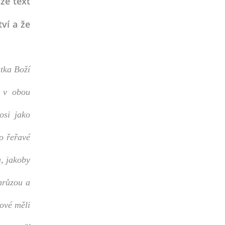
že text
ví a že
tka Boží
ž v obou
osi jako
o řeřavé
u, jakoby
 hrůzou a
lové měli