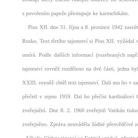
s povolením papeže přestupuje ke karmelitkám.
Pius XII. dne 31. října a 8. prosince 1942 zasv
Rusko. Text třetího tajemství si Pius XII. vyžádal
umírá. Podle dalších informací (rozebraných např
tajemství rovněž rozděleno na dvě části, jedna b
XXIII. rovněž chtěl text tajemství. Dali mu ho v za
přečetl v srpnu 1959. Dal ho přečíst kardinálovi
zveřejnění. Dne 8. 2. 1960 zveřejnil Vatikán tis
zveřejněno. Zpráva neuváděla žádné přesvědčivé z