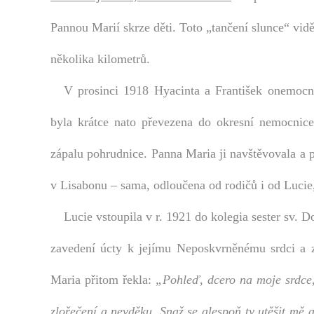
Pannou Marií skrze děti. Toto „tančení slunce“ viděl
několika kilometrů.
V prosinci 1918 Hyacinta a František onemocně
byla krátce nato převezena do okresní nemocnic
zápalu pohrudnice. Panna Maria ji navštěvovala a
v Lisabonu – sama, odloučena od rodičů i od Lucie,
Lucie vstoupila v r. 1921 do kolegia sester sv. D
zavedení úcty k jejímu Neposkvrněnému srdci a z
Maria přitom řekla:
„Pohleď, dcero na moje srdce,
zlořečení a nevděku. Snaž se alespoň ty utěšit mě a