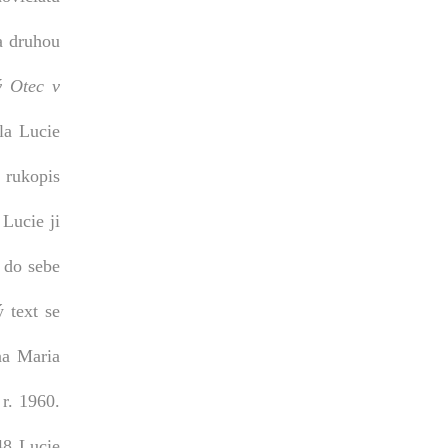
 a druhou
ý Otec v
la Lucie
j rukopis
 Lucie ji
 do sebe
 text se
nna Maria
 r. 1960.
48 Lucie