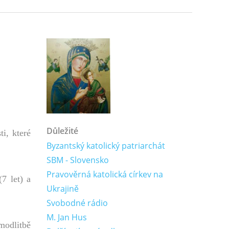
Důležité
i, které
Byzantský katolický patriarchát
SBM - Slovensko
Pravověrná katolická církev na
7 let) a
Ukrajině
Svobodné rádio
M. Jan Hus
 modlitbě