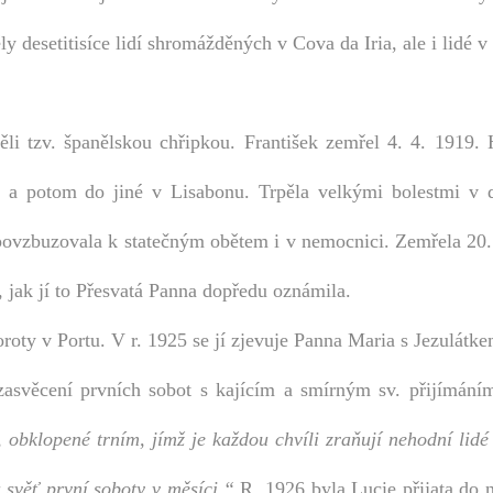
y desetitisíce lidí shromážděných v Cova da Iria, ale i lidé v
li tzv. španělskou chřipkou. František zemřel 4. 4. 1919. 
e a potom do jiné v Lisabonu. Trpěla velkými bolestmi v 
 povzbuzovala k statečným obětem i v nemocnici. Zemřela 20.
 jak jí to Přesvatá Panna dopředu oznámila.
oroty v Portu. V r. 1925 se jí zjevuje Panna Maria s Jezulátk
asvěcení prvních sobot s kajícím a smírným sv. přijímání
 obklopené trním, jímž je každou chvíli zraňují nehodní lidé
 svěť první soboty v měsíci.“
R. 1926 byla Lucie přijata do n