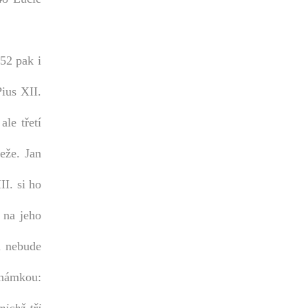
52 pak i
Pius XII.
le třetí
eže. Jan
II. si ho
 na jeho
i nebude
známkou: