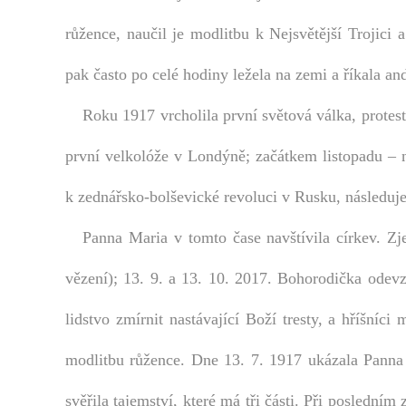
růžence, naučil je modlitbu k Nejsvětější Trojici 
pak často po celé hodiny ležela na zemi a říkala and
Roku 1917 vrcholila první světová válka, protesta
první velkolóže v Londýně; začátkem listopadu – 
k zednářsko-bolševické revoluci v Rusku, následuje
Panna Maria v tomto čase navštívila církev. Zjev
vězení); 13. 9. a 13. 10. 2017. Bohorodička odev
lidstvo zmírnit nastávající Boží tresty, a hříšníc
modlitbu růžence. Dne 13. 7. 1917 ukázala Panna 
svěřila tajemství, které má tři části.
Při posledním z