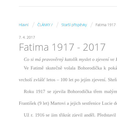
/
/
/
Hlavní
ČLÁNKY /
Starší příspěvky
Fatima 1917 
7. 4. 2017
Fatima 1917 - 2017
Co si má pravověrný katolík myslet o zjevení ve 
Ve Fatimě skutečně volala Bohorodička k pokání
vrcholí zvlášť letos – 100 let po jejím zjevení. Sh
Roku 1917 se zjevila Bohorodička třem malým 
František (9 let) Martovi a jejich sestřenice Lucie d
Už r. 1916 se jim třikrát zjevil anděl. Představ