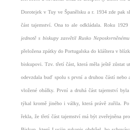
Dorotejek v Tuy ve Španělsku a r. 1934 zde pak slo
část tajemství. Ona to ale odkládala. Roku 1929
jednotě s biskupy zasvětil Rusko Neposkvrněném
přeložena zpátky do Portugalska do kláštera v blízk
biskupovi. Tzv. třetí část, která měla ještě zůstat 
odevzdala buď spolu s první a druhou částí nebo a
vložené obálky. První a druhá část tajemství byl
týkal kromě jiného i války, která právě zuřila. Po
řekla, že třetí část tajemství má být zveřejněna pr
Biskup, který Luciin rukopis obdržel, ho schováv