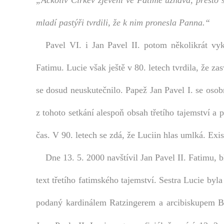
„Ačkoliv Církev zjevení ve Fatimě uznává, přesto s
mladí pastýři tvrdili, že k nim pronesla Panna.“
Pavel VI. i Jan Pavel II. potom několikrát vyk
Fatimu. Lucie však ještě v 80. letech tvrdila, že z
se dosud neuskutečnilo. Papež Jan Pavel I. se oso
z tohoto setkání alespoň obsah třetího tajemství a
čas. V 90. letech se zdá, že Luciin hlas umlká. Exis
Dne 13. 5. 2000 navštívil Jan Pavel II. Fatimu, bl
text třetího fatimského tajemství. Sestra Lucie byl
podaný kardinálem Ratzingerem a arcibiskupem Be