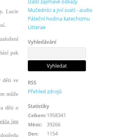
Další zajímavé odkazy
Mučedníci a jiní svatí - audio
ky. Lucie
Páteční hodina katechizmu
ní.
Litterae
 založení
Vyhledávání
hází pak
y děti ve
RSS
Přehled zdrojů
rým může
Statistiky
la děti o
1958341
Celkem:
ekla jim
39266
Měsíc:
1154
Den:
 dopředu