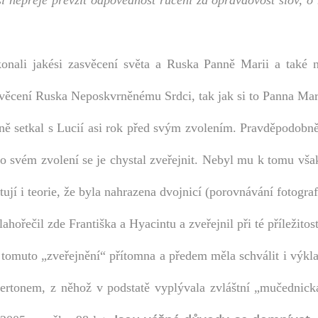
i nepřeje převzít odpovědnost ručení za opravdovost slov, o 
onali jakési zasvěcení světa a Ruska Panně Marii a také na
asvěcení Ruska Neposkvrněnému Srdci, tak jak si to Panna Mar
bně setkal s Lucií asi rok před svým zvolením. Pravděpodobně
 po svém zvolení se je chystal zveřejnit. Nebyl mu k tomu vš
tují i teorie, že byla nahrazena dvojnicí (porovnávání fotografi
ahořečil zde Františka a Hyacintu a zveřejnil při té příležitos
a tomuto „zveřejnění“ přítomna a předem měla schválit i výkl
rtonem, z něhož v podstatě vyplývala zvláštní „mučednick