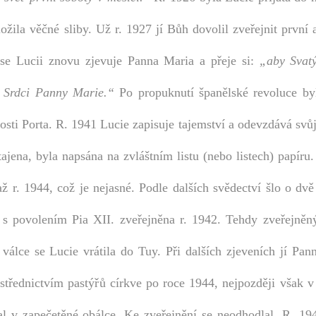
žila věčné sliby. Už r. 1927 jí Bůh dovolil zveřejnit první
 se Lucii znovu zjevuje Panna Maria a přeje si:
„aby Svat
u Srdci Panny Marie.“
Po propuknutí španělské revoluce by
osti Porta. R. 1941 Lucie zapisuje tajemství a odevzdává svů
utajena, byla napsána na zvláštním listu (nebo listech) papíru.
ž r. 1944, což je nejasné. Podle dalších svědectví šlo o dvě
a s povolením Pia XII. zveřejněna r. 1942. Tehdy zveřejněný
 válce se Lucie vrátila do Tuy. Při dalších zjeveních jí Pa
ostřednictvím pastýřů církve po roce 1944, nejpozději však v
al v zapečetěné obálce. Ke zveřejnění se neodhodlal. R. 19