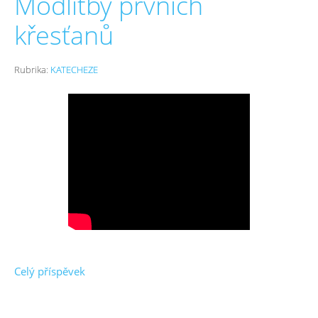
Modlitby prvních
křesťanů
Rubrika:
KATECHEZE
Celý příspěvek