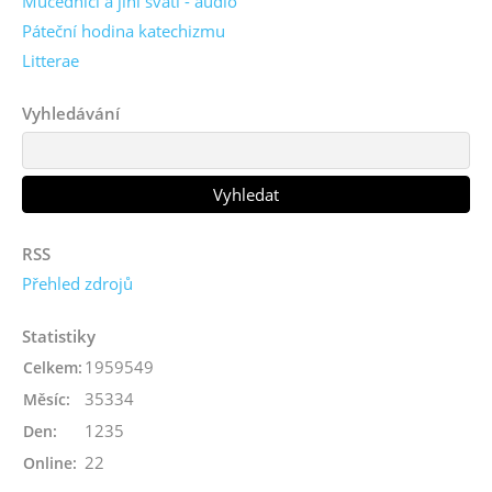
Mučedníci a jiní svatí - audio
Páteční hodina katechizmu
Litterae
Vyhledávání
RSS
Přehled zdrojů
Statistiky
1959549
Celkem:
35334
Měsíc:
1235
Den:
22
Online: