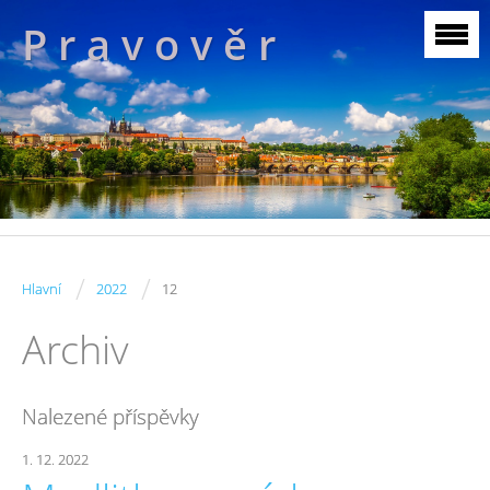
P r a v o v ě r
/
/
Hlavní
2022
12
Archiv
Nalezené příspěvky
1. 12. 2022