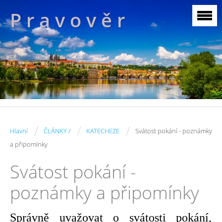
P r a v o v ě r
/
/
/
Hlavní
ČLÁNKY /
KATECHEZE
Svátost pokání - poznámky
a připomínky
Svátost pokání -
poznámky a připomínky
Správně uvažovat o svátosti pokání,