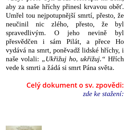
aby za naše hříchy přinesl krvavou oběť.
Umřel tou nejpotupnější smrtí, přesto, že
neučinil nic zlého, přesto, že byl
spravedlivým. O jeho nevině byl
přesvědčen i sám Pilát, a přece Ho
vydává na smrt, poněvadž lidské hříchy, i
naše volali:
„Ukřižuj ho, ukřižuj.“
Hřích
vede k smrti a žádá si smrt Pána světa.
Celý dokument o sv. zpovědi:
zde ke stažení: