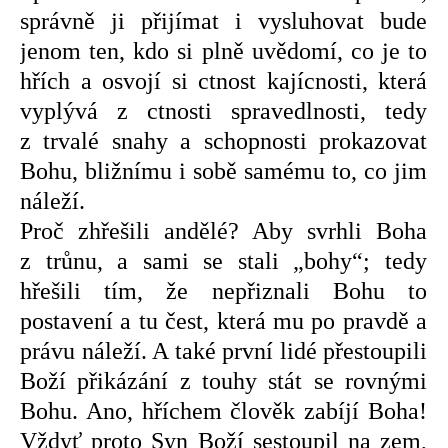
správně ji přijímat i vysluhovat bude
jenom ten, kdo si plně uvědomí, co je to
hřích a osvojí si ctnost kajícnosti, která
vyplývá z ctnosti spravedlnosti, tedy
z trvalé snahy a schopnosti prokazovat
Bohu, bližnímu i sobě samému to, co jim
náleží.
Proč zhřešili andělé? Aby svrhli Boha
z trůnu, a sami se stali „bohy“; tedy
hřešili tím, že nepřiznali Bohu to
postavení a tu čest, která mu po pravdě a
právu náleží. A také první lidé přestoupili
Boží přikázání z touhy stát se rovnými
Bohu. Ano, hříchem člověk zabíjí Boha!
Vždyť proto Syn Boží sestoupil na zem,