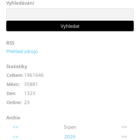
Vyhledávání
RSS
Přehled zdrojů
Statistiky
1961646
Celkem:
35881
Měsíc:
1323
Den:
23
Online:
Archiv
<<
Srpen
>>
<<
2026
>>