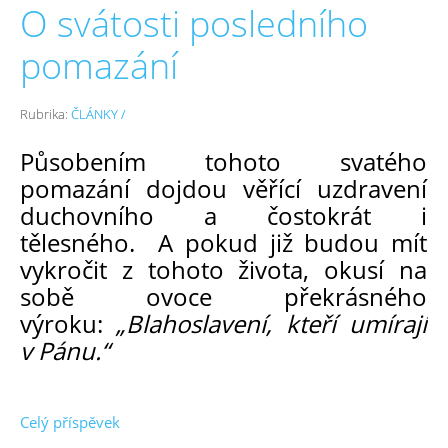
O svátosti posledního
pomazání
Rubrika:
ČLÁNKY /
Působením tohoto svatého
pomazání dojdou věřící uzdravení
duchovního a čostokrát i
tělesného. A pokud již budou mít
vykročit z tohoto života, okusí na
sobě ovoce překrásného
výroku:
„Blahoslavení, kteří umírají
v Pánu.“
Celý příspěvek