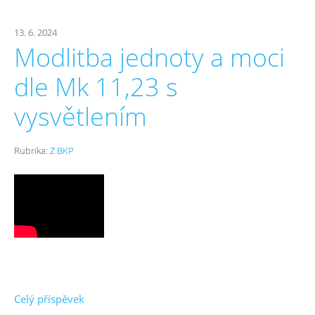
13. 6. 2024
Modlitba jednoty a moci
dle Mk 11,23 s
vysvětlením
Rubrika:
Z BKP
Celý příspěvek