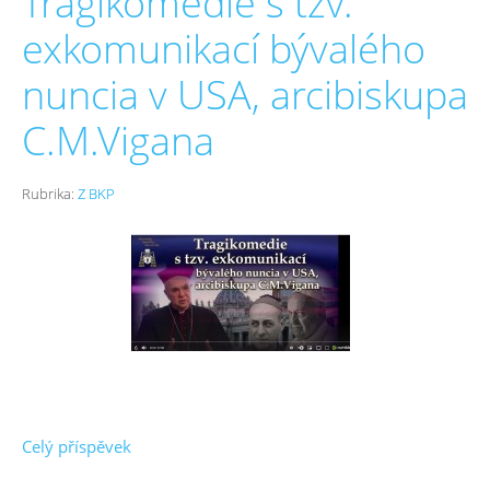
Tragikomedie s tzv.
exkomunikací bývalého
nuncia v USA, arcibiskupa
C.M.Vigana
Rubrika:
Z BKP
Celý příspěvek