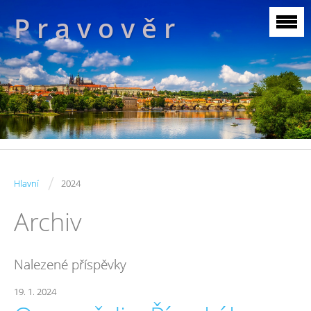
P r a v o v ě r
/
Hlavní
2024
Archiv
Nalezené příspěvky
19. 1. 2024