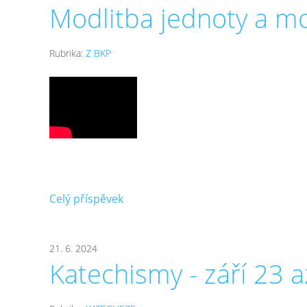
Modlitba jednoty a mo
Rubrika:
Z BKP
Celý příspěvek
21. 6. 2024
Katechismy - září 23 