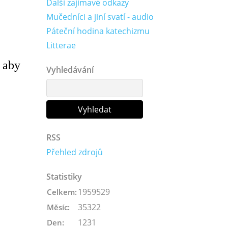
Další zajímavé odkazy
Mučedníci a jiní svatí - audio
Páteční hodina katechizmu
Litterae
, aby
Vyhledávání
RSS
Přehled zdrojů
Statistiky
1959529
Celkem:
35322
Měsíc:
1231
Den: