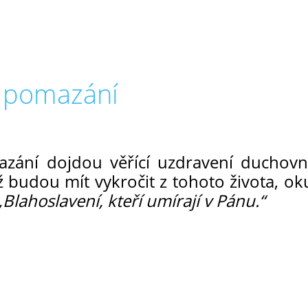
o pomazání
zání dojdou věřící uzdravení duchovn
ž budou mít vykročit z tohoto života, ok
„Blahoslavení, kteří umírají v Pánu.“