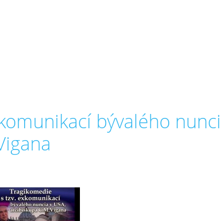
xkomunikací bývalého nunci
Vigana