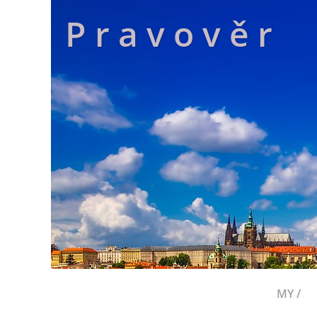
P r a v o v ě r
MY /