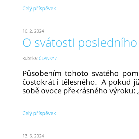
Celý příspěvek
16. 2. 2024
O svátosti posledníh
Rubrika:
ČLÁNKY /
Působením tohoto svatého poma
čostokrát i tělesného. A pokud ji
sobě ovoce překrásného výroku:
Celý příspěvek
13. 6. 2024