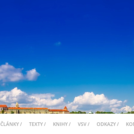
ČLÁNKY /
TEXTY /
KNIHY /
VSV /
ODKAZY /
KO