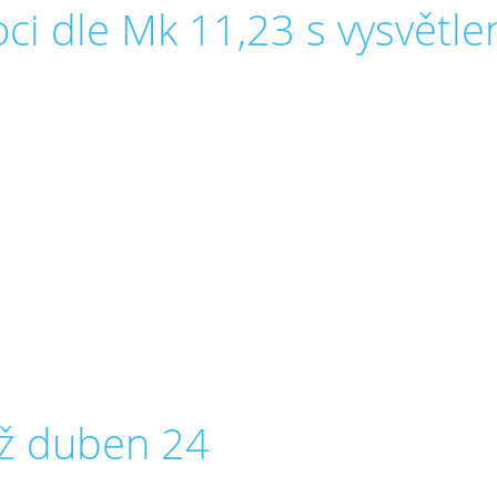
ci dle Mk 11,23 s vysvětl
až duben 24