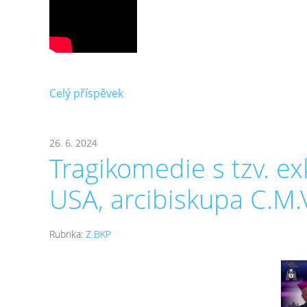
Celý příspěvek
26. 6. 2024
Tragikomedie s tzv. e
USA, arcibiskupa C.M.
Rubrika:
Z BKP